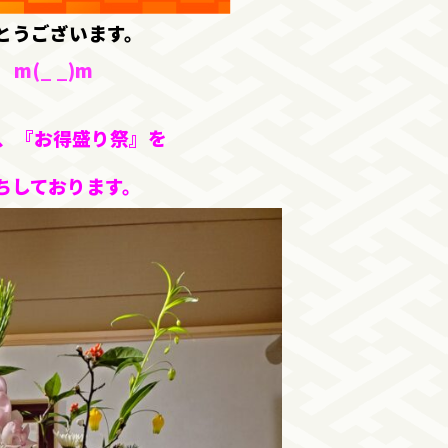
とうございます。
(_ _)m
間、『お得盛り祭』を
ちしております。