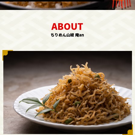
ちりめん山椒 庵an