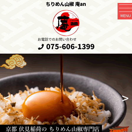
ちりめん山椒 庵an
MENU