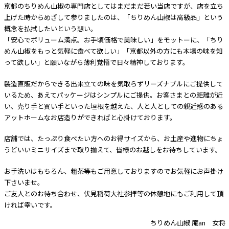
京都のちりめん山椒の専門店としてはまだまだ若い当店ですが、店を立ち
上げた時からめざして参りましたのは、「ちりめん山椒は高級品」という
概念を払拭したいという想い。
「安心でボリューム満点。お手頃価格で美味しい」をモットーに、「ちり
めん山椒をもっと気軽に食べて欲しい」「京都以外の方にも本場の味を知
って欲しい」と願いながら薄利覚悟で日々精神しております。
製造直販だからできる出来立ての味を気取らずリーズナブルにご提供して
いるため、あえてパッケージはシンプルにご提供。お客さまとの距離が近
い、売り手と買い手といった垣根を越えた、人と人としての親近感のある
アットホームなお店造りができればと心掛けております。
店舗では、たっぷり食べたい方へのお得サイズから、お土産や進物にちょ
うどいいミニサイズまで取り揃えて、皆様のお越しをお待ちしています。
お手洗いはもちろん、粗茶等もご用意しておりますのでお気軽にお声掛け
下さいませ。
ご友人とのお待ち合わせ、伏見稲荷大社参拝等の休憩地にもご利用して頂
ければ幸いです。
ちりめん山椒 庵an 女将