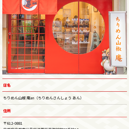
店名
ちりめん山椒 庵an（ちりめんさんしょう あん）
住所
〒612-0881