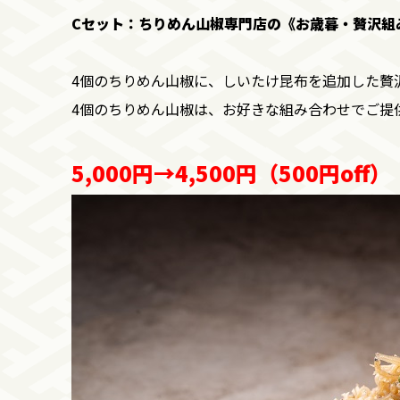
Cセット：ちりめん山椒専門店の《お歳暮・贅沢組
4個のちりめん山椒に、しいたけ昆布を
追加した贅
4個のちりめん山椒は、お好きな組み合わせでご提
5,000円→4,500円（500円off）