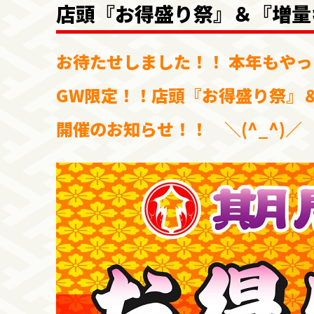
店頭『お得盛り祭』＆『増量
お待たせしました！！ 本年もや
GW限定！！店頭『お得盛り祭』
開催のお知らせ！！ ＼(^_^)／