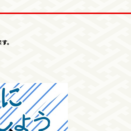
ます。
。