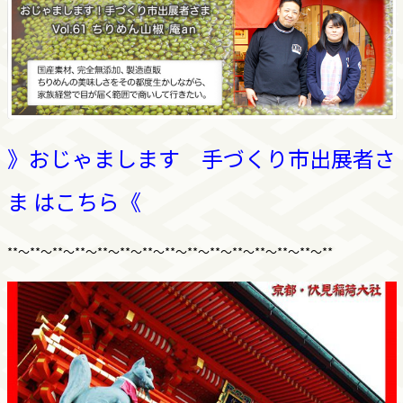
》おじゃまします 手づくり市出展者さ
ま はこちら《
**～**～**～**～**～**～**～**～**～**～**～**～**～**～**