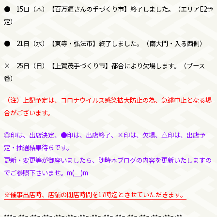
●
15日（木）【百万遍さんの手づくり市】終了しました。（エリアE2予
定）
●
21日（水）【東寺・弘法市】終了しました。（南大門・入る西側）
×
25日（日）【上賀茂手づくり市】都合により欠場します。（ブース
番）
（注）上記予定は、コロナウイルス感染拡大防止の為、急遽中止となる場
合がございます。
◎印は、出店決定、●印は、出店終了、×印は、欠場、△印は、出店予
定・抽選結果待ちです。
更新・変更等が御座いましたら、随時本ブログの内容を更新いたしますの
でご参照下さいませ。m(__)m
※催事出店時、店舗の閉店時間を17時迄とさせていただきます。
***～**～**～**～**～**～**～**～**～**～**～**～**～**～**