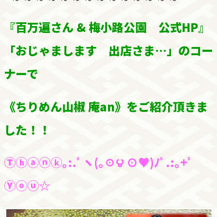
『百万遍さん & 梅小路公園 公式HP』
「おじゃまします 出店さま…」のコー
ナーで
《ちりめん山椒 庵an》をご紹介頂きま
した！！
Ⓣⓗⓐⓝⓚ｡:.ﾟヽ(｡☉౪ ⊙♥)ﾉﾟ.:｡+ﾟ
Ⓨⓞⓤ☆