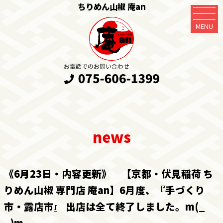
ちりめん山椒 庵an
MENU
《6月23日・内容更新》 【京都・伏見稲荷 ち
りめん山椒 専門店 庵an】6月度、『手づくり
市・露店市』 出店は全て終了しました。m(_
_)m