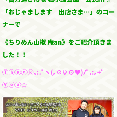
「おじゃまします 出店さま…」のコー
ナーで
《ちりめん山椒 庵an》をご紹介頂きま
した！！
Ⓣⓗⓐⓝⓚ｡:.ﾟヽ(｡☉౪ ⊙♥)ﾉﾟ.:｡+ﾟ
Ⓨⓞⓤ☆