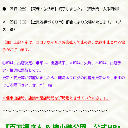
●
21日（金）【東寺・弘法市】終了しました。（南大門・入る西側）
×
23日（日）【上賀茂手づくり市】都合により欠場いたします。（ブー
ス 番）
（注）上記予定は、コロナウイルス感染拡大防止の為、急遽中止となる場
合がございます。
◎印は、出店決定、●印は、出店終了、×印は、欠場、△印は、出店予
定・抽選結果待ちです。
更新・変更等が御座いましたら、随時本ブログの内容を更新いたしますの
でご参照下さいませ。m(__)m
※催事出店時、店舗の閉店時間を17時迄とさせていただきます。
***～**～**～**～**～**～**～**～**～**～**～**～**～**～**
『百万遍さん & 梅小路公園 公式HP』