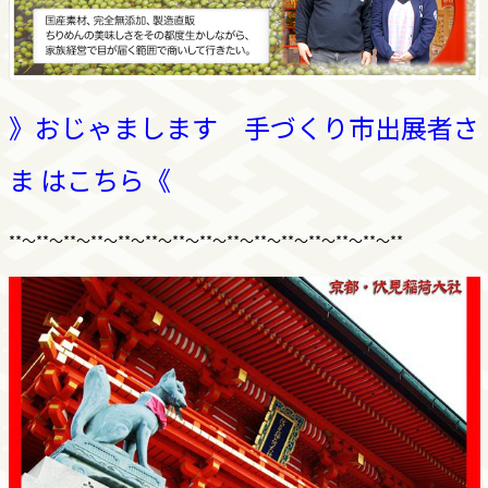
》おじゃまします 手づくり市出展者さ
ま はこちら《
**～**～**～**～**～**～**～**～**～**～**～**～**～**～**