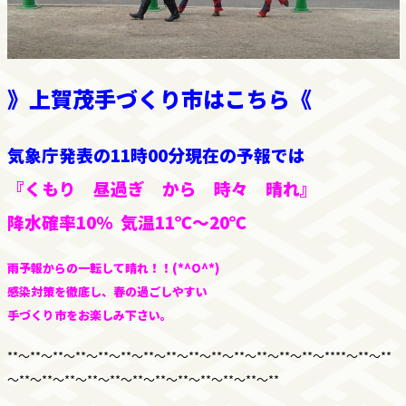
》
上賀茂手づくり市はこちら
《
気象庁発表の11時00分現在の予報では
『くもり 昼過ぎ から 時々 晴れ』
降水確率10％ 気温11℃～20℃
雨予報からの一転して晴れ！！(*^O^*)
感染対策を徹底し、春の過ごしやすい
手づくり市をお楽しみ下さい。
**～**～**～**～**～**～**～**～**～**～**～**～**～**～****～**～**
～**～**～**～**～**～**～**～**～**～**～**～**